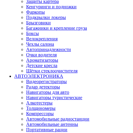
Защиты картера
Кенгуринги и подножки
Фаркопы
Подкрылки локеры
Брызговики
Багажники и крепление груза
Боксы
Велокрепления
Чехлы салона
Автопринадлежности
Очки водителя
Ароматизаторы
Детские кресла
Щётки стеклоочистителя
АВТОЭЛЕКТРОНИКА
Видеорегистраторы
Радар детекторы
Навигаторы для авто
Навигаторы туристические
Алкотестеры
Толщиномеры
Компрессоры
Автомобильные радиостанции
Автомобильные антенны
Портативные рации