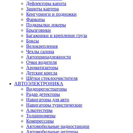
Дефлекторы капота
Защиты картера
Кенгуринги и подножки
Фаркопы
Подкрылки локеры
Брызговики
Багажники и крепление груза
Боксы
Велокрепления
Чехлы салона
Автопринадлежности
Очки водителя
Ароматизаторы
Детские кресла
Щётки стеклоочистителя
АВТОЭЛЕКТРОНИКА
Видеорегистраторы
Радар детекторы
Навигаторы для авто
Навигаторы туристические
Алкотестеры
Толщиномеры
Компрессоры
Автомобильные радиостанции
Автомобильные антенны