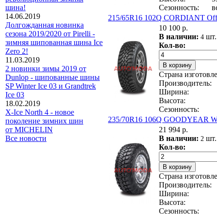
Сезонность:
в
шина!
14.06.2019
215/65R16 102Q CORDIANT Off
Долгожданная новинка
10 100 р.
сезона 2019/2020 от Pirelli -
В наличии:
шт.
4
зимняя шипованная шина Ice
Кол-во:
Zero 2!
11.03.2019
2 новинки зимы 2019 от
Страна изготовле
Dunlop - шипованные шины
Производитель:
SP Winter Ice 03 и Grandtrek
Ширина:
Ice 03
Высота:
18.02.2019
Сезонность:
X-Ice North 4 - новое
235/70R16 106Q GOODYEAR Wr
поколение зимних шин
21 994 р.
от MICHELIN
В наличии:
шт.
Все новости
2
Кол-во:
Страна изготовле
Производитель:
Ширина:
Высота:
Сезонность: