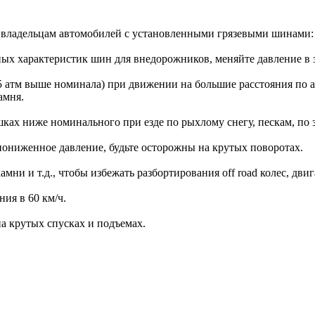
в владельцам автомобилей с установленными грязевыми шинами:
ых характеристик шин для внедорожников, меняйте давление в 
,5 атм выше номинала) при движении на большие расстояния по а
амня.
ках ниже номинального при езде по рыхлому снегу, пескам, по 
пониженное давление, будьте осторожны на крутых поворотах.
амни и т.д., чтобы избежать разбортирования off road колес, дви
ия в 60 км/ч.
на крутых спусках и подъемах.