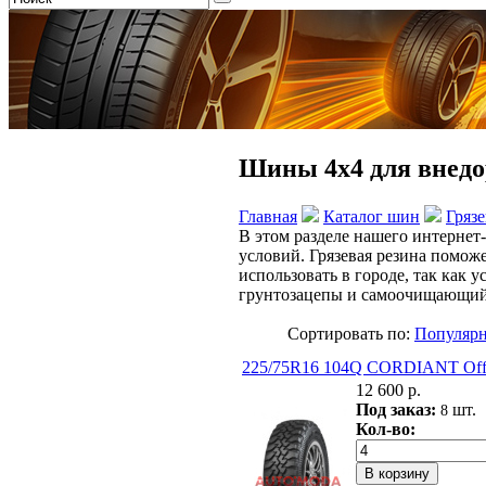
Шины 4х4 для внедор
Главная
Каталог шин
Гряз
В этом разделе нашего интерне
условий. Грязевая резина помож
использовать в городе, так как
грунтозацепы и самоочищающийся
Сортировать по:
Популярн
225/75R16 104Q CORDIANT Off
12 600 р.
Под заказ:
шт.
8
Кол-во: