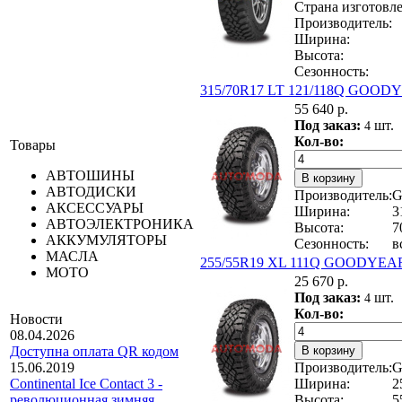
Страна изготовле
Производитель:
Ширина:
Высота:
Сезонность:
315/70R17 LT 121/118Q GO
55 640 р.
Под заказ:
шт.
4
Кол-во:
Товары
АВТОШИНЫ
АВТОДИСКИ
Производитель:
АКСЕССУАРЫ
Ширина:
3
АВТОЭЛЕКТРОНИКА
Высота:
7
АККУМУЛЯТОРЫ
Сезонность:
в
МАСЛА
255/55R19 XL 111Q GOODY
МОТО
25 670 р.
Под заказ:
шт.
4
Кол-во:
Новости
08.04.2026
Доступна оплата QR кодом
Производитель:
15.06.2019
Ширина:
2
Continental Ice Contact 3 -
Высота:
5
революционная зимняя