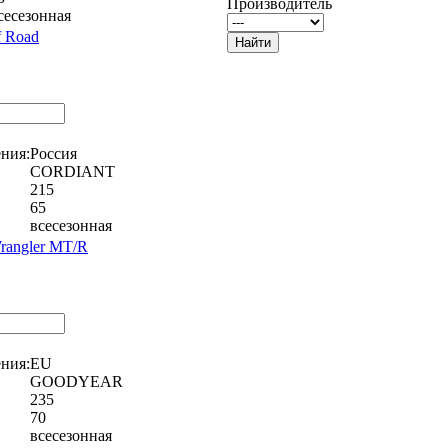
Производитель
сесезонная
 Road
ния:
Россия
CORDIANT
215
65
всесезонная
angler MT/R
ния:
EU
GOODYEAR
235
70
всесезонная