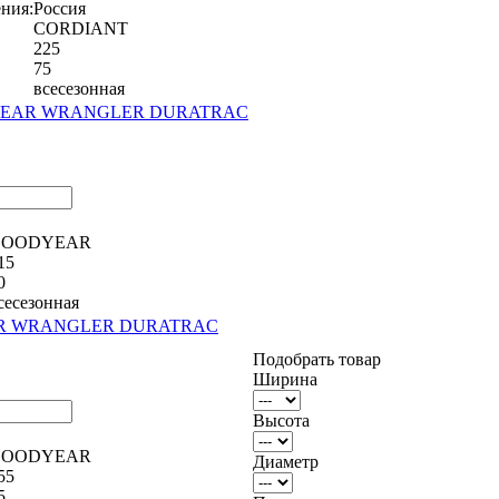
ния:
Россия
CORDIANT
225
75
всесезонная
ODYEAR WRANGLER DURATRAC
GOODYEAR
15
0
сесезонная
EAR WRANGLER DURATRAC
Подобрать товар
Ширина
Высота
GOODYEAR
Диаметр
55
5