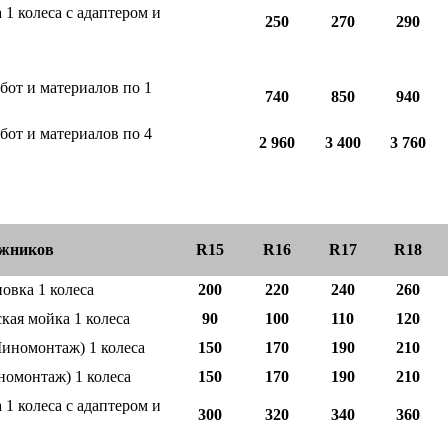
 1 колеса с адаптером и
250
270
290
бот и материалов по 1
740
850
940
бот и материалов по 4
2 960
3 400
3 760
ожников
R15
R16
R17
R18
новка 1 колеса
200
220
240
260
кая мойка 1 колеса
90
100
110
120
иномонтаж)
1 колеса
150
170
190
210
номонтаж)
1 колеса
150
170
190
210
 1 колеса с адаптером и
300
320
340
360