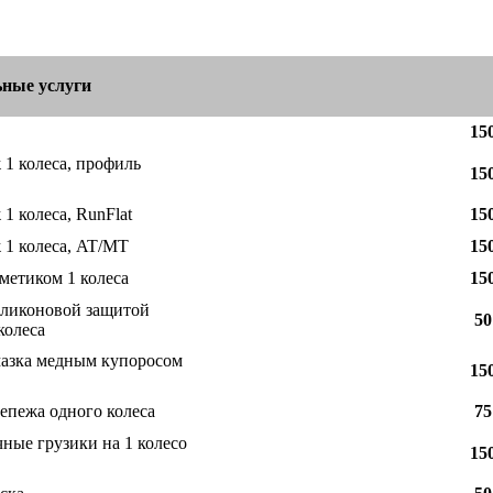
ные услуги
15
ж
1 колеса, профиль
15
ж
1 колеса, RunFlat
15
ж
1 колеса, AT/MT
15
метиком 1 колеса
15
иликоновой защитой
50
колеса
мазка медным купоросом
15
епежа одного колеса
75
ные грузики на 1 колесо
15