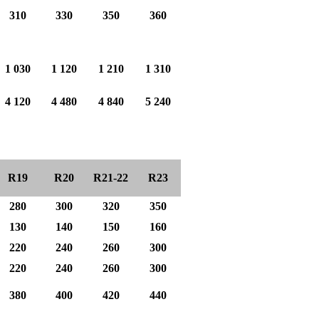
310
330
350
360
1 030
1 120
1 210
1 310
4 120
4 480
4 840
5 240
R19
R20
R21-22
R23
280
300
320
350
130
140
150
160
220
240
260
300
220
240
260
300
380
400
420
440