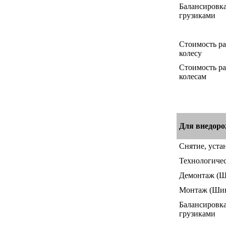
Балансировка
грузиками
Стоимость ра
колесу
Стоимость ра
колесам
Для внедор
Снятие, уста
Технологичес
Демонтаж
(Ш
Монтаж
(Ши
Балансировка
грузиками