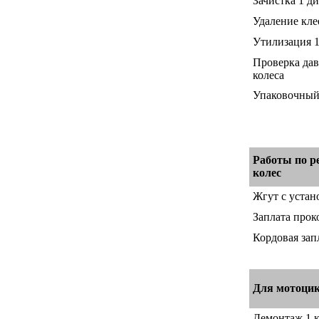
Зачистка 1 д
Удаление кле
Утилизация 1
Проверка дав
колеса
Упаковочный 
Работы по р
колес
Жгут с устан
Заплата прок
Кордовая зап
Для мотоци
Демонтаж 1 к