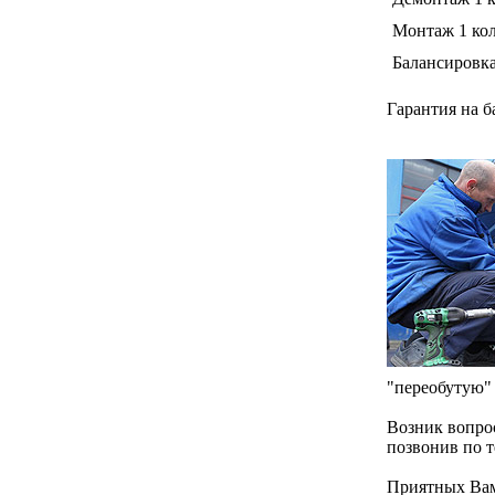
Монтаж 1 кол
Балансировка
Гарантия на б
"переобутую"
Возник вопро
позвонив по т
Приятных Вам