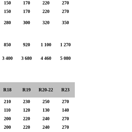
150
170
220
270
150
170
220
270
280
300
320
350
850
920
1 100
1 270
3 400
3 680
4 460
5 080
R18
R19
R20-22
R23
210
230
250
270
110
120
130
140
200
220
240
270
200
220
240
270