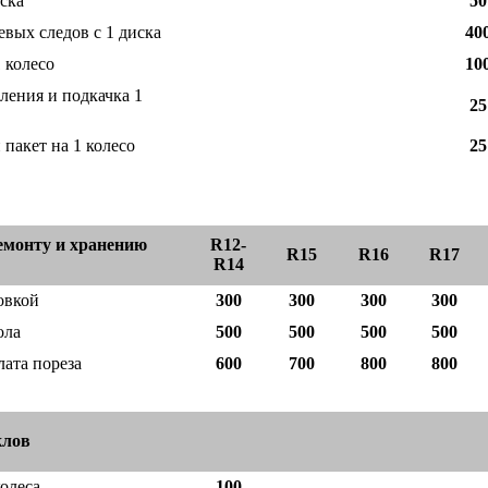
иска
50
евых следов с 1 диска
40
 колесо
10
ления и подкачка 1
25
пакет на 1 колесо
25
емонту и хранению
R12-
R15
R16
R17
R14
овкой
300
300
300
300
ола
500
500
500
500
лата пореза
600
700
800
800
клов
олеса
100