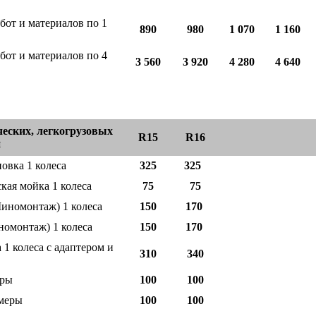
бот и материалов по 1
890
980
1 070
1 160
бот и материалов по 4
3 560
3 920
4 280
4 640
еских, легкогрузовых
R15
R16
й
новка 1 колеса
325
325
кая мойка 1 колеса
75
75
иномонтаж)
1 колеса
150
170
номонтаж)
1 колеса
150
170
 1 колеса с адаптером и
310
340
еры
100
100
меры
100
100