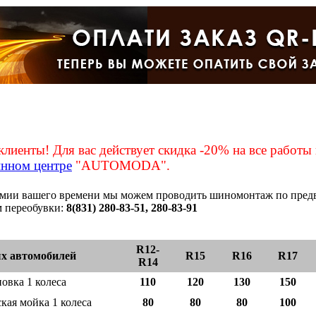
клиенты! Для вас действует скидка -20% на все работ
нном центре
"AUTOMODA".
омии вашего времени мы можем проводить шиномонтаж по предва
м переобувки:
8(831) 280-83-51, 280-83-91
R12-
х автомобилей
R15
R16
R17
R14
новка 1 колеса
110
120
130
150
кая мойка 1 колеса
80
80
80
100