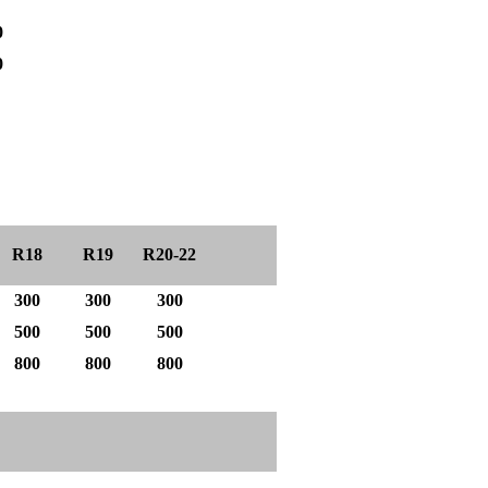
0
0
R18
R19
R20-22
300
300
300
500
500
500
800
800
800