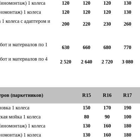
иномонтаж)
1 колеса
120
120
120
130
номонтаж)
1 колеса
120
120
120
130
 1 колеса с адаптером и
200
220
230
260
бот и материалов по 1
630
660
680
770
бот и материалов по 4
2 520
2 640
2 720
3 080
еров (паркетников)
R15
R16
R17
новка 1 колеса
150
170
190
кая мойка 1 колеса
80
90
100
иномонтаж)
1 колеса
130
160
180
номонтаж)
1 колеса
130
160
180