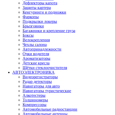
Дефлекторы капота
Защиты картера
Кенгуринги и подножки
Фаркопы
Подкрылки локеры
Брызговики
Багажники и крепление груза
Боксы
Велокрепления
Чехлы салона
Автопринадлежности
Очки водителя
Ароматизаторы
Детские кресла
Щётки стеклоочистителя
АВТОЭЛЕКТРОНИКА
Видеорегистраторы
Радар детекторы
Навигаторы для авто
Навигаторы туристические
Алкотестеры
Толщиномеры
Компрессоры
Автомобильные радиостанции
Автомобильные антенны