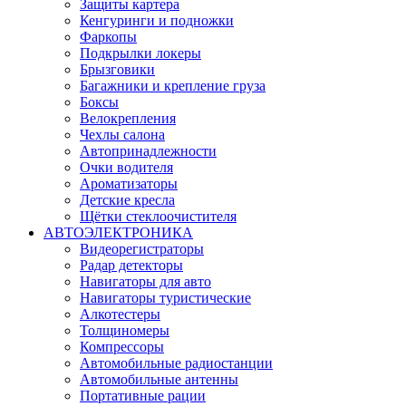
Защиты картера
Кенгуринги и подножки
Фаркопы
Подкрылки локеры
Брызговики
Багажники и крепление груза
Боксы
Велокрепления
Чехлы салона
Автопринадлежности
Очки водителя
Ароматизаторы
Детские кресла
Щётки стеклоочистителя
АВТОЭЛЕКТРОНИКА
Видеорегистраторы
Радар детекторы
Навигаторы для авто
Навигаторы туристические
Алкотестеры
Толщиномеры
Компрессоры
Автомобильные радиостанции
Автомобильные антенны
Портативные рации